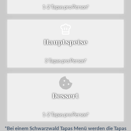
1-2 Tapas pro Person*
Hauptspeise
3 Tapas pro Person*
Dessert
1-2 Tapas pro Person*
*Bei einem Schwarzwald Tapas Menü werden die Tapas