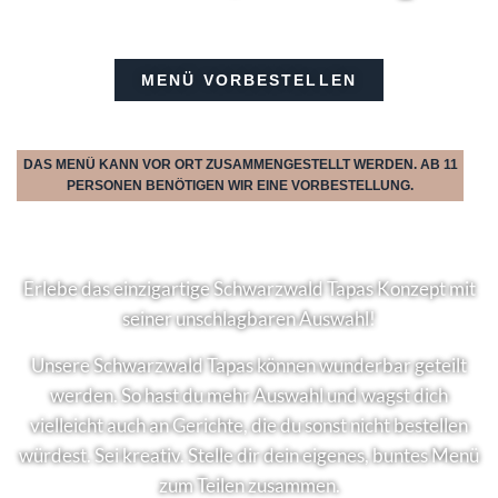
MENÜ VORBESTELLEN
DAS MENÜ KANN VOR ORT ZUSAMMENGESTELLT WERDEN. AB 11
PERSONEN BENÖTIGEN WIR EINE VORBESTELLUNG.
Erlebe das einzigartige Schwarzwald Tapas Konzept mit
seiner unschlagbaren Auswahl!
Unsere Schwarzwald Tapas können wunderbar geteilt
werden. So hast du mehr Auswahl und wagst dich
vielleicht auch an Gerichte, die du sonst nicht bestellen
würdest. Sei kreativ. Stelle dir dein eigenes, buntes Menü
zum Teilen zusammen.