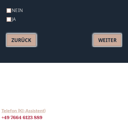
NEIN
JA
ZURÜCK
WEITER
Telefon (KI-Assistent)
+49 7664 6123 889