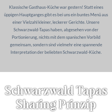
Klassische Gasthaus-Küche war gestern! Statt eines
üppigen Hauptganges gibt es bei uns ein buntes Menü aus
einer Vielzahl kleiner, leckerer Gerichte. Unsere
Schwarzwald-Tapas haben, abgesehen von der
Portionierung, nichts mit dem spanischen Vorbild
gemeinsam, sondern sind vielmehr eine spannende
Interpretation der beliebten Schwarzwald-Küche.
Schwarzwald Tapas
Sharing Prinzip