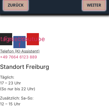
ZURÜCK
WEITER
stagram
Facebook-
Youtube
f
Telefon (KI-Assistent)
+49 7664 6123 889
Standort Freiburg
Täglich:
17 – 23 Uhr
(So nur bis 22 Uhr)
Zusätzlich: Sa–So:
12 – 15 Uhr