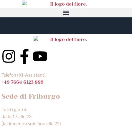
Telefon (KI-Assistent)
+49 7664 6123 889
Sede di Friburgo
Tutti i giorni:
dalle 17 alle 23
(la domenica solo fino alle 22)