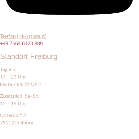
Telefon (KI-Assistent)
+49 7664 6123 889
Standort Freiburg
Täglich:
17 – 23 Uhr
(So nur bis 22 Uhr)
Zusätzlich: Sa–So:
12 – 15 Uhr
Unterdorf 2
79112 Freiburg
HIER FINDEST DU UNS