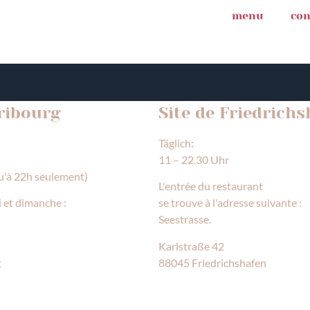
menu
con
Fribourg
Site de Friedrich
Täglich:
11 – 22.30 Uhr
u'à 22h seulement)
L'entrée du restaurant
i et dimanche :
se trouve à l'adresse suivante :
Seestrasse.
Karlstraße 42
g
88045 Friedrichshafen
TROUVERAS ICI
TU NOUS TROUVERAS I