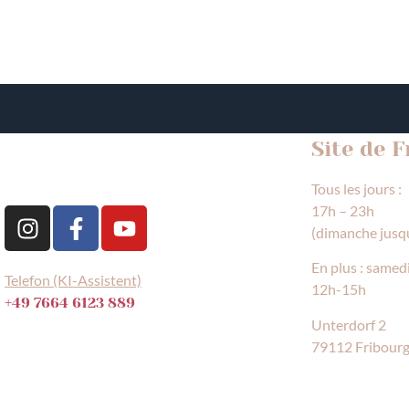
Site de 
Tous les jours :
17h – 23h
(dimanche jusq
En plus : samed
Telefon (KI-Assistent)
12h-15h
+49 7664 6123 889
Unterdorf 2
79112 Fribour
TU NOUS 