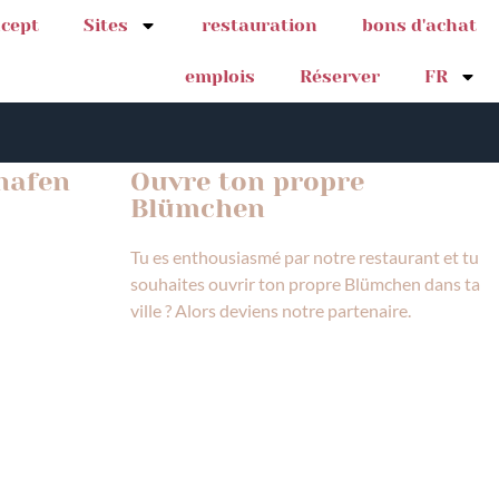
cept
Sites
restauration
bons d'achat
emplois
Réserver
FR
shafen
Ouvre ton propre
Blümchen
Tu es enthousiasmé par notre restaurant et tu
souhaites ouvrir ton propre Blümchen dans ta
ville ? Alors deviens notre partenaire.
EN SAVOIR PLUS
CI