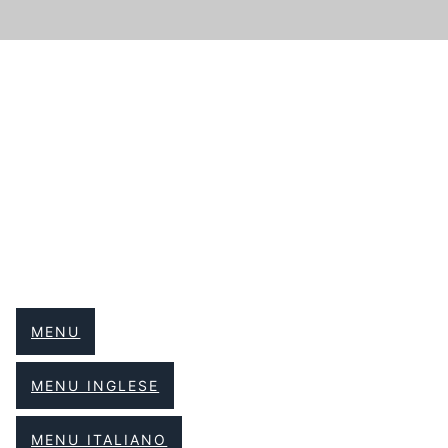
Menu
da scaricare
MENU
MENU INGLESE
MENU ITALIANO