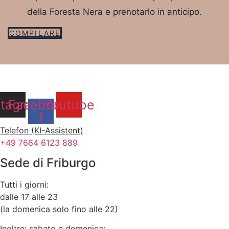
della Foresta Nera e prenotarlo in anticipo.
COMPILARE
stagram
Facebook-
Youtube
f
Telefon (KI-Assistent)
+49 7664 6123 889
Sede di Friburgo
Tutti i giorni:
dalle 17 alle 23
(la domenica solo fino alle 22)
Inoltre: sabato e domenica: