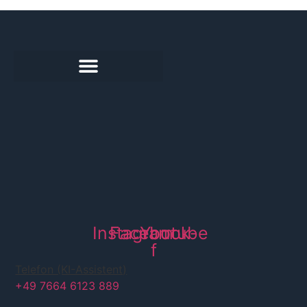
Passa
al
contenuto
Instagram
Facebook-
Youtube
f
Telefon (KI-Assistent)
+49 7664 6123 889