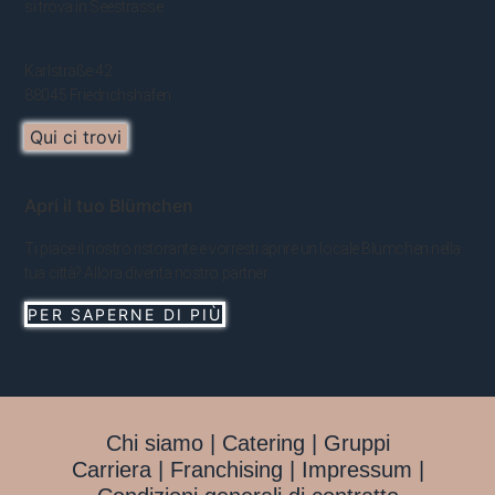
si trova in Seestrasse
.
Karlstraße 42
88045 Friedrichshafen
Qui ci trovi
Apri il tuo Blümchen
Ti piace il nostro ristorante e vorresti aprire un locale Blümchen nella
tua città? Allora diventa nostro partner.
PER SAPERNE DI PIÙ
Chi siamo |
Catering |
Gruppi
Carriera |
Franchising |
Impressum |