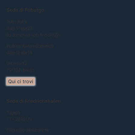
Sede di Friburgo
Tutti i giorni:
dalle 17 alle 23
(la domenica solo fino alle 22)
Inoltre: sabato e domenica:
dalle 12 alle 15
Unterdorf 2
79112 Friburgo
Qui ci trovi
Sede di Friedrichshafen
Täglich:
11 – 22.30 Uhr
L'ingresso del ristorante