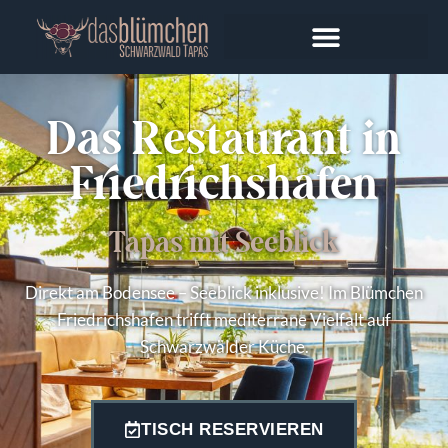
Das Restaurant in
Friedrichshafen
Tapas mit Seeblick
Direkt am Bodensee – Seeblick inklusive! Im Blümchen
Friedrichshafen trifft mediterrane Vielfalt auf
Schwarzwälder Küche.
TISCH RESERVIEREN