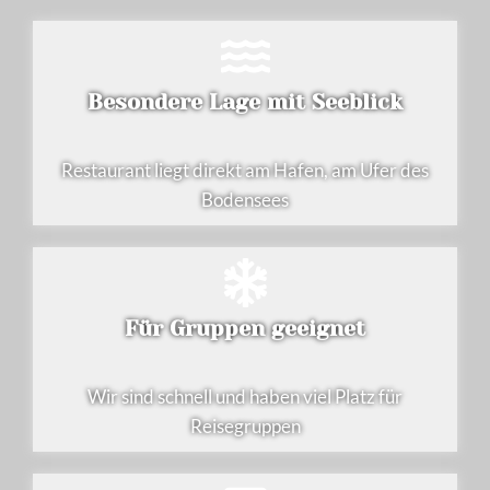
Besondere Lage mit Seeblick
Restaurant liegt direkt am Hafen, am Ufer des
Bodensees
Für Gruppen geeignet
Wir sind schnell und haben viel Platz für
Reisegruppen