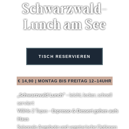
Schwarzwald-
Lunch am See
TISCH RESERVIEREN
€ 14,90 | MONTAG BIS FREITAG 12–14UHR
– leicht, lecker, schnell
„Schwarzwald Lunch“
serviert
Wähle 2 Tapas –
Espresso & Dessert gehen aufs
Haus
Saisonale Angebote und vegetarische Optionen