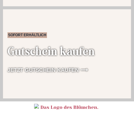
SOFORT ERHÄLTLICH
Gutschein kaufen
JETZT GUTSCHEIN KAUFEN ⟶